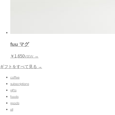
fuu マグ
VIEW →
￥1,650
ギフトをすべて見る
→
coffee
subscriptions
gifts
foods
goods
all