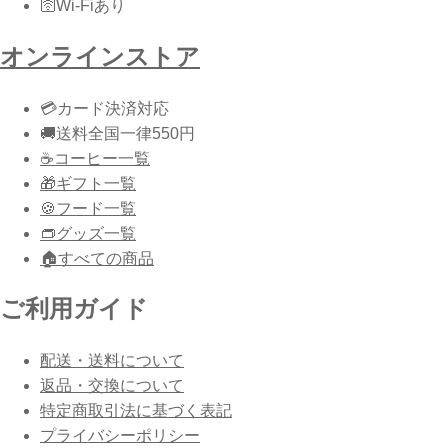
🛜
Wi-Fiあり
オンラインストア
💳
カード決済対応
🚚
送料
全国一律550円
☕️
コーヒー一覧
🎁
ギフト一覧
🍪
フード一覧
👝
グッズ一覧
🏠
すべての商品
ご利用ガイド
配送・送料について
返品・交換について
特定商取引法に基づく表記
プライバシーポリシー