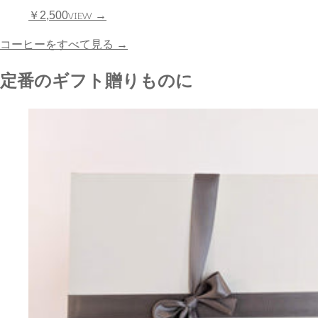
VIEW →
￥2,500
コーヒーをすべて見る
→
定番のギフト
贈りものに