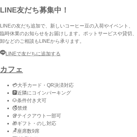
LINE友だち募集中！
LINEの友だち追加で、新しいコーヒー豆の入荷やイベント、
臨時休業のお知らせをお届けします。ポットサービスや貸切、
卸などのご相談もLINEから承ります。
LINEで友だちに追加する
カフェ
💳
大手カード・QR決済対応
🅿️
近隣にコインパーキング
🐶
条件付き犬可
🚭
禁煙
🥡
テイクアウト一部可
🎁
ギフト・のし対応
🪑
座席数9席